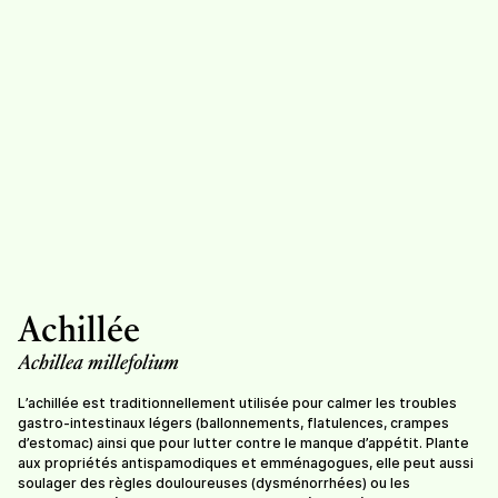
Romarin (infusion)
Ronce
65.-
/
sachet de 25g
7.-
/
sachet de 20g
Achillée
Sauge
Sureau
Achillea millefolium
7,50
/
sachet de 20g
7.-
/
sachet de 20g
L’achillée est traditionnellement utilisée pour calmer les troubles
gastro-intestinaux légers (ballonnements, flatulences, crampes
d’estomac) ainsi que pour lutter contre le manque d’appétit. Plante
aux propriétés antispamodiques et emménagogues, elle peut aussi
soulager des règles douloureuses (dysménorrhées) ou les