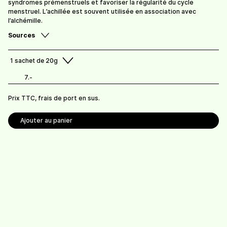
syndromes prémenstruels et favoriser la régularité du cycle
menstruel. L’achillée est souvent utilisée en association avec
l’alchémille.
Sources
1
sachet de 20g
Thym (infusion)
Tilleul
7.-
7,50
/
sachet de 30g
7.-
/
sachet de 15g
Prix TTC, frais de port en sus.
Ajouter au panier
Verveine citronnée