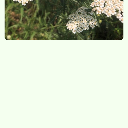
Mauve
Mélisse
8,50
/
sachet de 10g
7.-
/
sachet de 20g
Indisponible
Menthe bergamote
Menthe marocaine
7.-
/
sachet de 20g
7.-
/
sachet de 20g