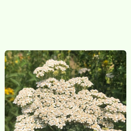
Nouveau
Cassis
Hysope
7,50
/
sachet de 20g
7.-
/
sachet de 20g