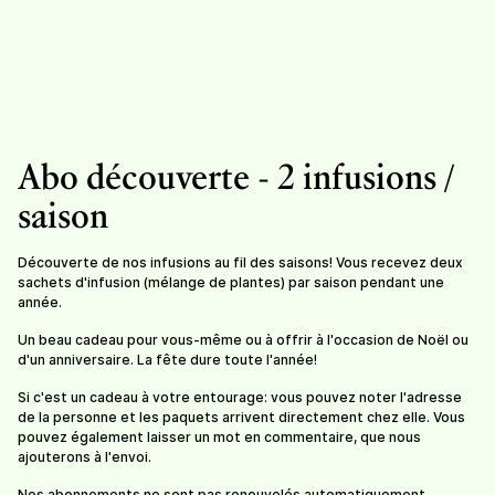
Abo découverte - 2 infusions /
saison
Pour tout dire
Sans soucis
Découverte de nos infusions au fil des saisons! Vous recevez deux
10,20
/
sachet de 30g
10,50
/
sachet de 25g
sachets d'infusion (mélange de plantes) par saison pendant une
année.
Un beau cadeau pour vous-même ou à offrir à l'occasion de Noël ou
d'un anniversaire. La fête dure toute l'année!
Si c'est un cadeau à votre entourage: vous pouvez noter l'adresse
de la personne et les paquets arrivent directement chez elle. Vous
pouvez également laisser un mot en commentaire, que nous
ajouterons à l'envoi.
Nos abonnements ne sont pas renouvelés automatiquement.