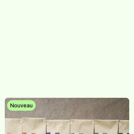
Abo découverte - 1
Abo découverte - 2
infusion / saison
infusions / saison
52.-
/
abo - 1 infusion/saison
89.-
/
abo - 2 infusions/saison
Nouveau
Automne hiver
Bruissement de
printemps
feuilles
10,20
/
sachet de 30g
10,20
/
sachet de 30g