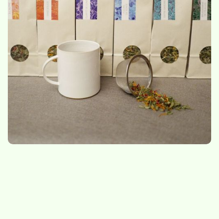
Clarté de lunes
D’un bout à l’autre
9,80
/
sachet de 25g
10,20
/
sachet de 30g