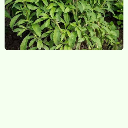
Romarin (herbe
Sarriette
aromatique)
5.-
/
sachet de 10g
4,50
/
sachet de 15g
Indisponible
Herbes aromatiques