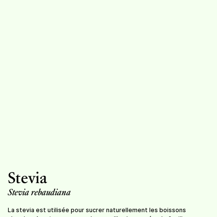
Stevia
Thym (herbe
aromatique)
12.-
/
sachet de 30g
7,50
/
sachet de 20g
Stevia
Stevia rebaudiana
Thym citron
La stevia est utilisée pour sucrer naturellement les boissons