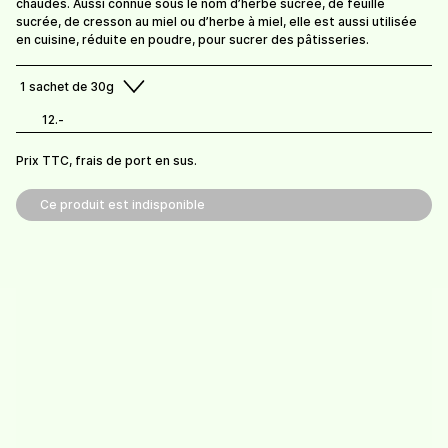
8.-
chaudes. Aussi connue sous le nom d’herbe sucrée, de feuille
/
sachet de 20g
sucrée, de cresson au miel ou d’herbe à miel, elle est aussi utilisée
en cuisine, réduite en poudre, pour sucrer des pâtisseries.
1
sachet de 30g
Infusions et condiments Bio Suisse.
12.-
Prix TTC, frais de livraison en sus.
Prix TTC, frais de port en sus.
Frais de port offerts dès 100 CHF de commande.
Retrait possible à la ferme (gratuit).
Ce produit est indisponible
Ferme Rochat Beetschen
Route de Mauborget 13
1421 Fontaines-sur-Grandson (CH)
contact@arcadia-bio.ch