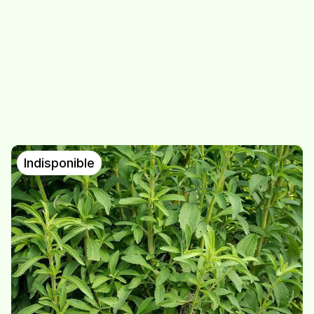
Estragon
Herbes aromatiques -
mélange
8,50
/
sachet de 20g
8,50
/
sachet de 20g
Indisponible
Livèche - herbe à
Origan grec
maggi
7.-
/
sachet de 20g
7,50
/
sachet de 20g