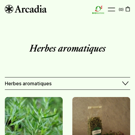
(
0
)
À propos
Boutique
Herbes aromatiques
Points de vente
Actualités
Contact
Herbes aromatiques