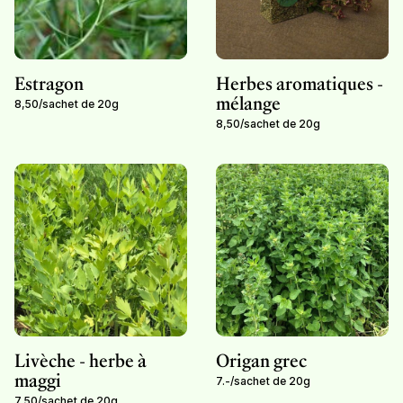
Estragon
Herbes aromatiques -
mélange
8,50
/
sachet de 20g
8,50
/
sachet de 20g
Livèche - herbe à
Origan grec
maggi
7.-
/
sachet de 20g
7,50
/
sachet de 20g