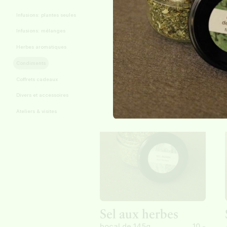
Infusions: plantes seules
Bouillon de
Infusions: mélanges
légumes - tout en
Herbes aromatiques
vert
Condiments
bocal de 100g
10.-
Coffrets cadeaux
Divers et accessoires
Ateliers & visites
Sel aux herbes
bocal de 145g
10.-