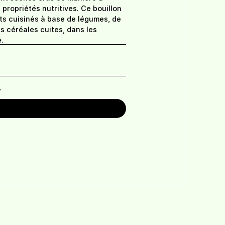
 propriétés nutritives. Ce bouillon
lats cuisinés à base de légumes, de
Herbes
s céréales cuites, dans les
.
aromatiques -
0
mélange
sachet de 20g
8,50
.