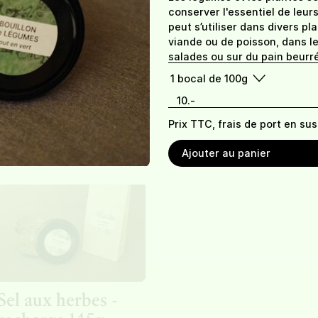
conserver l'essentiel de leurs
Condiments
peut s’utiliser dans divers p
Herbes à salade
Herbes à soupe
viande ou de poisson, dans le
salades ou sur du pain beurré
sachet de 15g
8,50
sachet de 30g
8,5
1
bocal de 100g
10.-
Prix TTC, frais de port en sus
Ajouter au panier
Sel aux herbes -