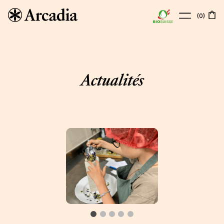
(
0
)
À propos
Boutique
Actualités
Points de vente
Actualités
Contact