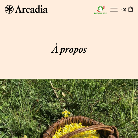
(
0
)
À propos
Boutique
À propos
Points de vente
Actualités
Contact