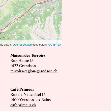
ap data ©
OpenStreetMap
contributors,
CC-BY-SA
Maison des Terroirs
Rue Haute 13
1422 Grandson
terroirs-region-grandson.ch
Café Primeur
Rue de Neuchâtel 14
1400 Yverdon-les-Bains
cafeprimeur.ch