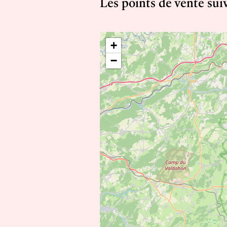
Les points de vente sui
+
−