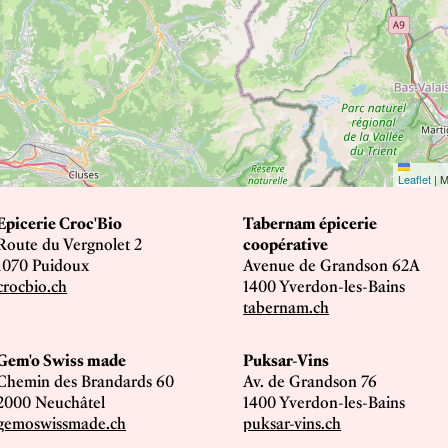
Leaflet
|
M
Epicerie Croc'Bio
Tabernam épicerie
Route du Vergnolet 2
coopérative
1070 Puidoux
Avenue de Grandson 62A
crocbio.ch
1400 Yverdon-les-Bains
tabernam.ch
Gem'o Swiss made
Puksar-Vins
Chemin des Brandards 60
Av. de Grandson 76
2000 Neuchâtel
1400 Yverdon-les-Bains
gemoswissmade.ch
puksar-vins.ch