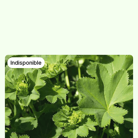
Nouveau
Indisponible
Cassis
Hysope
7,50
/
sachet de 20g
7.-
/
sachet de 20g