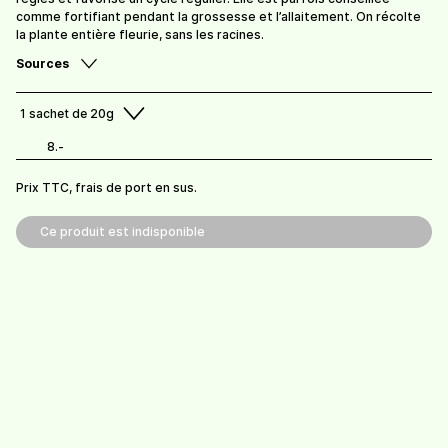
comme fortifiant pendant la grossesse et l’allaitement. On récolte
la plante entière fleurie, sans les racines.
Sources
1
sachet de 20g
Thym (infusion)
Tilleul
8.-
7,50
/
sachet de 30g
7.-
/
sachet de 15g
Prix TTC, frais de port en sus.
Ce produit est indisponible
Verveine citronnée