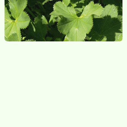
Mauve
Mélisse
8,50
/
sachet de 10g
7.-
/
sachet de 20g
Indisponible
Menthe bergamote
Menthe marocaine
7.-
/
sachet de 20g
7.-
/
sachet de 20g