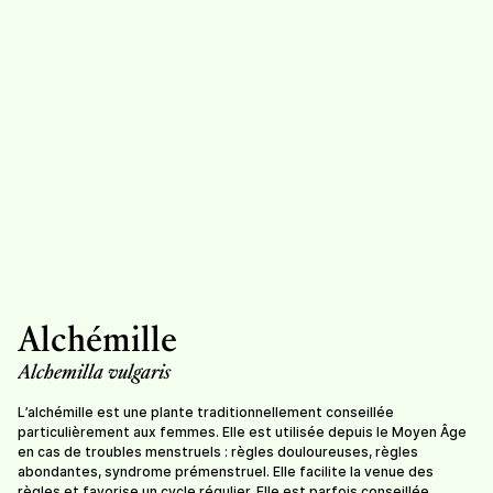
Romarin (infusion)
Ronce
65.-
/
sachet de 25g
7.-
/
sachet de 20g
Alchémille
Sauge
Sureau
7,50
/
sachet de 20g
7.-
/
sachet de 20g
Alchemilla vulgaris
L’alchémille est une plante traditionnellement conseillée
particulièrement aux femmes. Elle est utilisée depuis le Moyen Âge
en cas de troubles menstruels : règles douloureuses, règles
abondantes, syndrome prémenstruel. Elle facilite la venue des
règles et favorise un cycle régulier. Elle est parfois conseillée