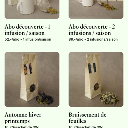
Abo découverte - 1
Abo découverte - 2
infusion / saison
infusions / saison
52.-
/
abo - 1 infusion/saison
89.-
/
abo - 2 infusions/saison
Automne hiver
Bruissement de
printemps
feuilles
10,20
/
sachet de 30g
10,20
/
sachet de 30g