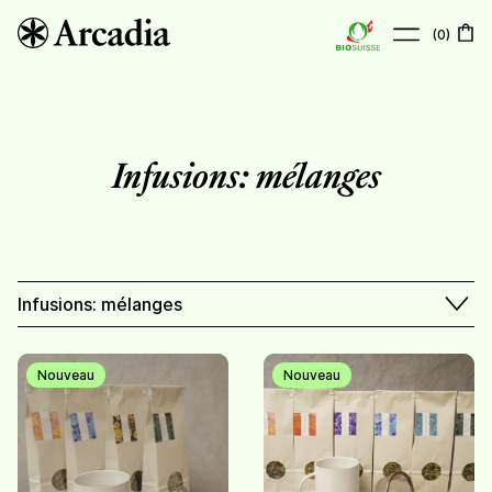
(
0
)
À propos
Boutique
Infusions: mélanges
Points de vente
Actualités
Contact
Infusions: mélanges
Nouveau
Nouveau