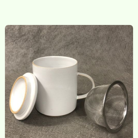
Bol à infusion
Boule à thé
28.-
/
bol
6.-
/
boule à thé
Nouveau
Nouveau
Plantes - cartes de
Sac en toile - tote bag
présentation
5.-
/
sac en toile
23,50
/
set de cartes