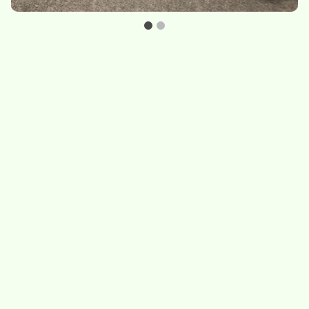
Set de deux bols
Théière
Divers et accessoires
50.-
/
set de deux bols
115.-
/
théière