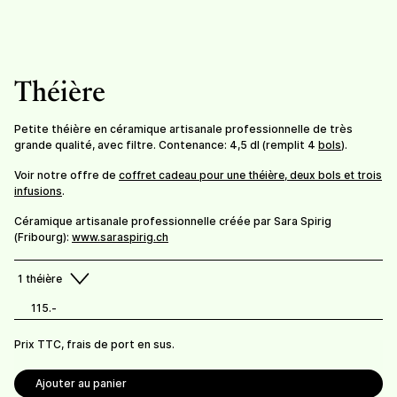
Tisanière à filtre
Théière
55.-
/
tisanière
Petite théière en céramique artisanale professionnelle de très
grande qualité, avec filtre. Contenance: 4,5 dl (remplit 4
bols
).
Infusions et condiments Bio Suisse.
Voir notre offre de
coffret cadeau pour une théière, deux bols et trois
infusions
.
Prix TTC, frais de livraison en sus.
Céramique artisanale professionnelle créée par Sara Spirig
Frais de port offerts dès 100 CHF de commande.
(Fribourg):
www.saraspirig.ch
Retrait possible à la ferme (gratuit).
1
théière
115.-
Prix TTC, frais de port en sus.
Ajouter au panier