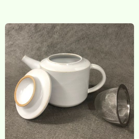
Bol à infusion
Boule à thé
28.-
/
bol
6.-
/
boule à thé
Nouveau
Nouveau
Plantes - cartes de
Sac en toile - tote bag
présentation
5.-
/
sac en toile
23,50
/
set de cartes