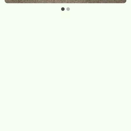
Set de deux bols
Théière
Divers et accessoires
50.-
/
set de deux bols
115.-
/
théière