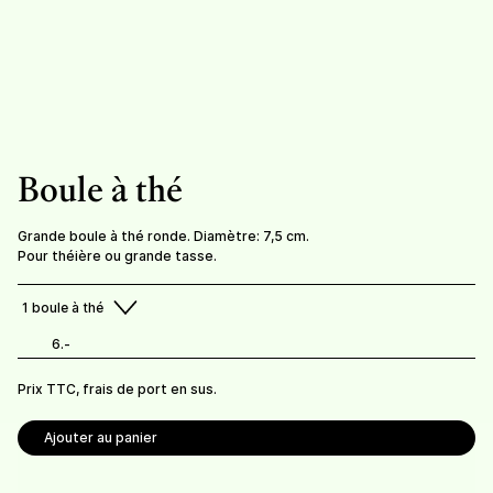
Tisanière à filtre
55.-
/
tisanière
Boule à thé
Infusions et condiments Bio Suisse.
Grande boule à thé ronde. Diamètre: 7,5 cm.
Prix TTC, frais de livraison en sus.
Pour théière ou grande tasse.
Frais de port offerts dès 100 CHF de commande.
1
boule à thé
Retrait possible à la ferme (gratuit).
6.-
Prix TTC, frais de port en sus.
Ajouter au panier