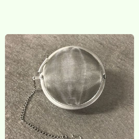
Bol à infusion
Boule à thé
28.-
/
bol
6.-
/
boule à thé
Nouveau
Nouveau
Plantes - cartes de
Sac en toile - tote bag
présentation
5.-
/
sac en toile
23,50
/
set de cartes