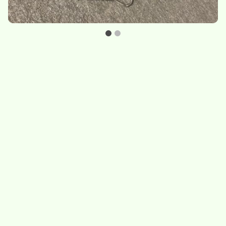
Set de deux bols
Théière
Divers et accessoires
50.-
/
set de deux bols
115.-
/
théière