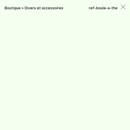
Boutique >
Divers et accessoires
ref-boule-a-the
(
0
)
À propos
Boutique
Divers et accessoires
Points de vente
Actualités
Contact
Divers et accessoires