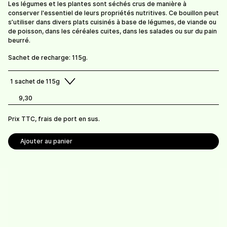
Sel aux herbes
Sel aux herbes -
Les légumes et les plantes sont séchés crus de manière à
recharge 145g
conserver l'essentiel de leurs propriétés nutritives. Ce bouillon peut
10.-
/
bocal de 145g
s’utiliser dans divers plats cuisinés à base de légumes, de viande ou
9,30
/
sachet de 145g
de poisson, dans les céréales cuites, dans les salades ou sur du pain
beurré.
Sachet de recharge: 115g.
Infusions et condiments Bio Suisse.
1
sachet de 115g
Prix TTC, frais de livraison en sus.
9,30
Frais de port offerts dès 100 CHF de commande.
Prix TTC, frais de port en sus.
Retrait possible à la ferme (gratuit).
Ajouter au panier
Ferme Rochat Beetschen
Route de Mauborget 13