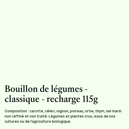
Condiments
Herbes à soupe
Herbes aromatiques -
mélange
8,50
/
sachet de 30g
8,50
/
sachet de 20g
Bouillon de légumes -
classique - recharge 115g
Composition : carotte, céleri, oignon, poireau, ortie, thym, sel marin
non raffiné et non traité. Légumes et plantes crus, issus de nos
cultures ou de l’agriculture biologique.