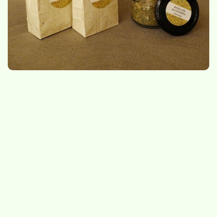
9,30
/
sachet de 115g
Bouillon de légumes -
Herbes à salade
tout en vert
8,50
/
sachet de 15g
10.-
/
bocal de 100g
Indisponible