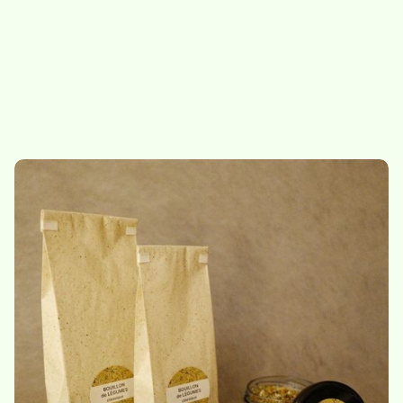
Abonnement -
Bouillon de légumes -
condiments
classique
69.-
/
abo condiments
10.-
/
bocal de 115g
Bouillon de légumes -
Bouillon de légumes -
classique - recharge
classique - vrac 350g
115g
25,50
/
sachet de 350g