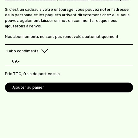
Sel aux herbes
Sel aux herbes -
recharge 145g
10.-
/
bocal de 145g
Si c'est un cadeau à votre entourage: vous pouvez noter l'adresse
9,30
/
sachet de 145g
de la personne et les paquets arrivent directement chez elle. Vous
pouvez également laisser un mot en commentaire, que nous
ajouterons à l'envoi.
Nos abonnements ne sont pas renouvelés automatiquement.
Infusions et condiments Bio Suisse.
1
abo condiments
Prix TTC, frais de livraison en sus.
69.-
Frais de port offerts dès 100 CHF de commande.
Prix TTC, frais de port en sus.
Retrait possible à la ferme (gratuit).
Ajouter au panier
Ferme Rochat Beetschen
Route de Mauborget 13