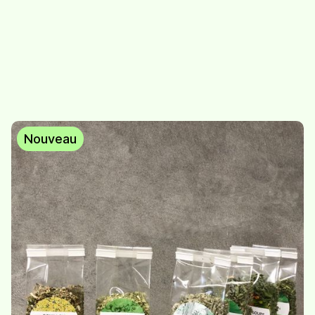
Abonnement -
Bouillon de légumes -
condiments
classique
69.-
/
abo condiments
10.-
/
bocal de 115g
Nouveau
Bouillon de légumes -
Bouillon de légumes -
classique - recharge
classique - vrac 350g
115g
25,50
/
sachet de 350g