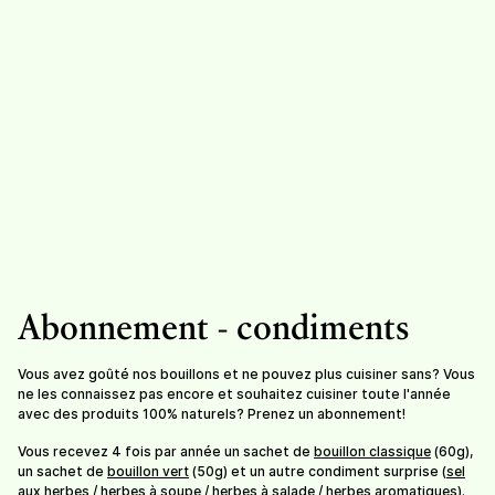
Condiments
Herbes à soupe
Herbes aromatiques -
mélange
8,50
/
sachet de 30g
8,50
/
sachet de 20g
Abonnement - condiments
Vous avez goûté nos bouillons et ne pouvez plus cuisiner sans? Vous
ne les connaissez pas encore et souhaitez cuisiner toute l'année
avec des produits 100% naturels? Prenez un abonnement!
Vous recevez 4 fois par année un sachet de
bouillon classique
(60g),
un sachet de
bouillon vert
(50g) et un autre condiment surprise (
sel
aux herbes
/
herbes à soupe
/
herbes à salade
/
herbes aromatiques
).