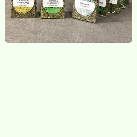
9,30
/
sachet de 115g
Bouillon de légumes -
Herbes à salade
tout en vert
8,50
/
sachet de 15g
10.-
/
bocal de 100g
Indisponible