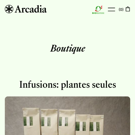
(
0
)
À propos
Boutique
Boutique
Points de vente
Actualités
Contact
Infusions: plantes seules